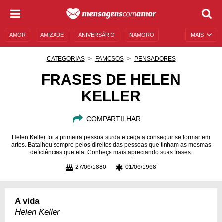
AMOR
AMIZADE
ANIVERSÁRIO
NAMORO
MAIS
SENTIMENTOS
LEGENDAS
DATAS ESPECIAIS
CATEGORIAS
FAMOSOS
PENSADORES
UNIVERSO FEMININO
AUTOAJUDA
DESCULPAS
FRASES DE HELEN
KELLER
MENSAGENS E FRASES
MENSAGENS DE ANIVERSÁRIO
ENTRETENIMENTO
FAMOSOS
BÍBLIA
COMPARTILHAR
Helen Keller foi a primeira pessoa surda e cega a conseguir se formar em
artes. Batalhou sempre pelos direitos das pessoas que tinham as mesmas
deficiências que ela. Conheça mais apreciando suas frases.
27/06/1880
01/06/1968
A vida
Helen Keller