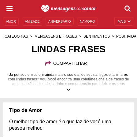
AMOR
AMIZADE
ANIVERSÁRIO
NAMORO
MAIS
SENTIMENTOS
LEGENDAS
DATAS ESPECIAIS
CATEGORIAS
MENSAGENS E FRASES
SENTIMENTOS
POSITIVID
UNIVERSO FEMININO
AUTOAJUDA
DESCULPAS
LINDAS FRASES
MENSAGENS E FRASES
MENSAGENS DE ANIVERSÁRIO
COMPARTILHAR
ENTRETENIMENTO
FAMOSOS
BÍBLIA
Já pensou em colorir ainda mais o seu dia, de seus amigos e familiares
com lindas frases? Aqui você encontra uma coletânea cheia de frases de
amor, paixão, amizade, carinho e compreensão para deixar os seus
momentos ainda mais lindos! Curta e compartilhe!
Tipo de Amor
O melhor tipo de amor é o que faz de você uma
pessoa melhor.