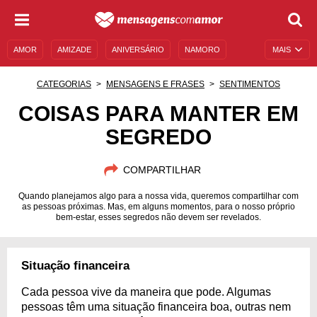
AMOR
AMIZADE
ANIVERSÁRIO
NAMORO
MAIS
SENTIMENTOS
LEGENDAS
DATAS ESPECIAIS
CATEGORIAS
MENSAGENS E FRASES
SENTIMENTOS
UNIVERSO FEMININO
AUTOAJUDA
DESCULPAS
COISAS PARA MANTER EM
SEGREDO
MENSAGENS E FRASES
MENSAGENS DE ANIVERSÁRIO
ENTRETENIMENTO
FAMOSOS
BÍBLIA
COMPARTILHAR
Quando planejamos algo para a nossa vida, queremos compartilhar com
as pessoas próximas. Mas, em alguns momentos, para o nosso próprio
bem-estar, esses segredos não devem ser revelados.
Situação financeira
Cada pessoa vive da maneira que pode. Algumas
pessoas têm uma situação financeira boa, outras nem