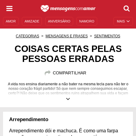
AMOR
AMIZADE
ANIVERSÁRIO
NAMORO
MAIS
SENTIMENTOS
LEGENDAS
DATAS ESPECIAIS
CATEGORIAS
MENSAGENS E FRASES
SENTIMENTOS
UNIVERSO FEMININO
AUTOAJUDA
DESCULPAS
COISAS CERTAS PELAS
PESSOAS ERRADAS
MENSAGENS E FRASES
MENSAGENS DE ANIVERSÁRIO
ENTRETENIMENTO
FAMOSOS
BÍBLIA
COMPARTILHAR
A vida nos ensina diariamente a não bater na mesma tecla para não ter o
nosso coração frágil partido! Só que nem sempre conseguimos escapar,
certo?! Não deixe que os sentimentos ruins atrapalhem sua vida e façam
você perder os bons momentos.
Arrependimento
Arrependimento dói e machuca. É como uma farpa