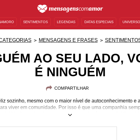
NAMORO
SENTIMENTOS
LEGENDAS
DATAS ESPECIAIS
UNIVERSO
MENSAGENS DE ANIVERSÁRIO
ENTRETENIMENTO
FAMOSOS
BÍBLIA
CATEGORIAS
MENSAGENS E FRASES
SENTIMENTO
GUÉM AO SEU LADO, V
É NINGUÉM
COMPARTILHAR
liz sozinho, mesmo com o maior nível de autoconhecimento e a
ra viver em comunidade. Por isso é que uma companhia semp
inda! Venha se inspirar para encontrar alguém para dividir a vid