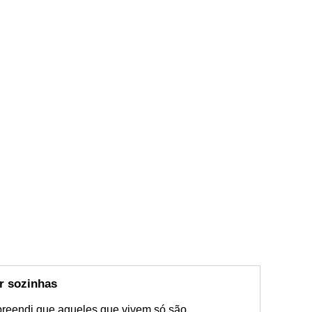
r sozinhas
reendi que aqueles que vivem só são