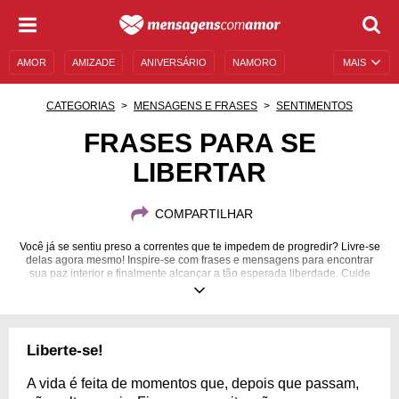
AMOR
AMIZADE
ANIVERSÁRIO
NAMORO
MAIS
SENTIMENTOS
LEGENDAS
DATAS ESPECIAIS
CATEGORIAS
MENSAGENS E FRASES
SENTIMENTOS
UNIVERSO FEMININO
AUTOAJUDA
DESCULPAS
FRASES PARA SE
LIBERTAR
MENSAGENS E FRASES
MENSAGENS DE ANIVERSÁRIO
ENTRETENIMENTO
FAMOSOS
BÍBLIA
COMPARTILHAR
Você já se sentiu preso a correntes que te impedem de progredir? Livre-se
delas agora mesmo! Inspire-se com frases e mensagens para encontrar
sua paz interior e finalmente alcançar a tão esperada liberdade. Cuide
mais de si mesmo!
Liberte-se!
A vida é feita de momentos que, depois que passam,