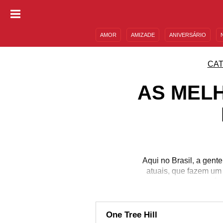
AMOR
AMIZADE
ANIVERSÁRIO
DESCULPAS
MENSAGENS E FRASES
CAT
AS MEL
Aqui no Brasil, a gent
atuais, que fazem um 
esses tít
One Tree Hill