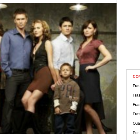
CO
Fra
Fras
Fra
Fras
Qua
Por