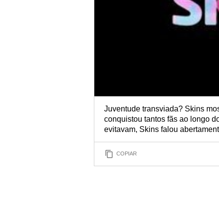
Juventude transviada? Skins most
conquistou tantos fãs ao longo d
evitavam, Skins falou abertament
COPIAR