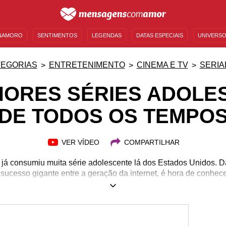
NAMORO
SENTIMENTOS
LEGENDAS
DATAS ESPECIAIS
UNIVERSO
MENSAGENS DE ANIVERSÁRIO
ENTRETENIMENTO
FAMOSOS
BÍBLIA
EGORIAS
ENTRETENIMENTO
CINEMA E TV
SERIA
HORES SÉRIES ADOLE
DE TODOS OS TEMPO
VER VÍDEO
COMPARTILHAR
e já consumiu muita série adolescente lá dos Estados Unidos. 
sucesso gigante entre a geração da internet, é hora de conhec
ulos consagrados por milhões de telespectadores. Senta que lá 