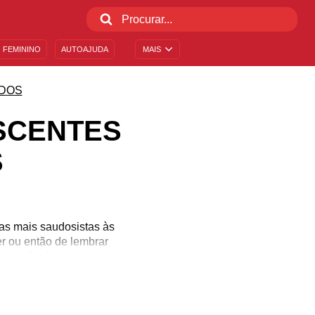
 FEMININO
AUTOAJUDA
MAIS
DOS
SCENTES
S
Das mais saudosistas às
er ou então de lembrar
vem série!