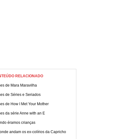
NTEÚDO RELACIONADO
ses de Mara Maravilha
es de Séries e Seriados
ses de How I Met Your Mother
es da série Anne with an E
ndo éramos crianças
 onde andam os ex-colírios da Capricho