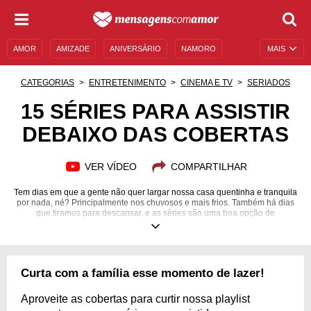
AMOR
AMIZADE
ANIVERSÁRIO
NAMORO
MAIS
SENTIMENTOS
LEGENDAS
DATAS ESPECIAIS
CATEGORIAS
ENTRETENIMENTO
CINEMA E TV
SERIADOS
UNIVERSO FEMININO
AUTOAJUDA
DESCULPAS
15 SÉRIES PARA ASSISTIR
DEBAIXO DAS COBERTAS
MENSAGENS E FRASES
MENSAGENS DE ANIVERSÁRIO
ENTRETENIMENTO
FAMOSOS
BÍBLIA
VER VÍDEO
COMPARTILHAR
Tem dias em que a gente não quer largar nossa casa quentinha e tranquila
por nada, né? Principalmente nos chuvosos e mais frios. Também há dias
que tiramos para descansar, e as séries são uma boa opção de
entretenimento para aproveitarmos no conforto da nossa cama ou sofá.
Determinado o programa, vem a parte mais difícil: escolher qual será a
produção que iremos acompanhar. Comédia, ação, terror, romance,
drama… as plataformas de streaming oferecem vastas opções de gêneros
para mergulhar no mundo dos seriados. Para que você não tenha esse
Curta com a família esse momento de lazer!
trabalho, fizemos uma lista de séries para assistir debaixo das cobertas
que te ajudarão a escolher a produção perfeita. É só conferir e apertar o
play!
Aproveite as cobertas para curtir nossa playlist