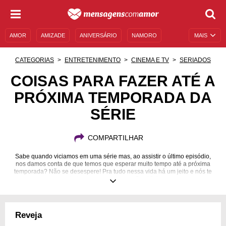
AMOR
AMIZADE
ANIVERSÁRIO
NAMORO
MAIS
SENTIMENTOS
LEGENDAS
DATAS ESPECIAIS
CATEGORIAS
ENTRETENIMENTO
CINEMA E TV
SERIADOS
UNIVERSO FEMININO
AUTOAJUDA
DESCULPAS
COISAS PARA FAZER ATÉ A
PRÓXIMA TEMPORADA DA
MENSAGENS E FRASES
MENSAGENS DE ANIVERSÁRIO
SÉRIE
ENTRETENIMENTO
FAMOSOS
BÍBLIA
COMPARTILHAR
Sabe quando viciamos em uma série mas, ao assistir o último episódio,
nos damos conta de que temos que esperar muito tempo até a próxima
temporada? Não se desespere! Pra tudo nessa vida há um jeito e nós te
ajudamos nessa espera tão difícil.
Reveja