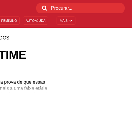
 FEMININO
AUTOAJUDA
MAIS
DOS
TIME
 a prova de que essas
nais a uma faixa etária
onhecíamos quando mais
ria sobre determinados
sse seriado tão amado
no universo da fantasia
ntecer!