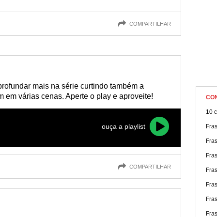
COMPARTILHAR
profundar mais na série curtindo também a
m em várias cenas. Aperte o play e aproveite!
CO
10 c
ouça a playlist
Fras
Fra
Fras
COMPARTILHAR
Fra
Fra
Fra
Fras