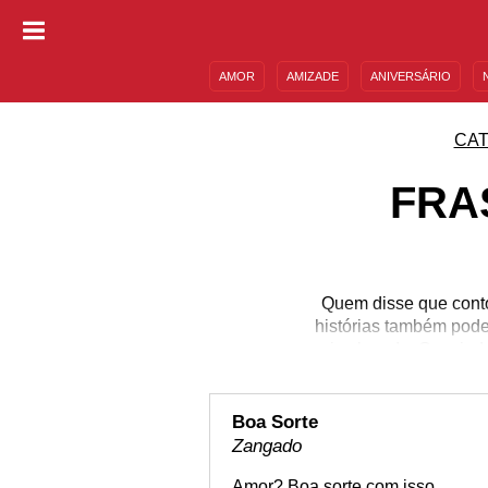
AMOR
AMIZADE
ANIVERSÁRIO
DESCULPAS
MENSAGENS E FRASES
CAT
FRA
Quem disse que conto
histórias também podem
mais elevada. O seria
novos. Algumas passag
aspectos, como amor,
relembrando alguns dos
Boa Sorte
com es
Zangado
Amor? Boa sorte com isso.