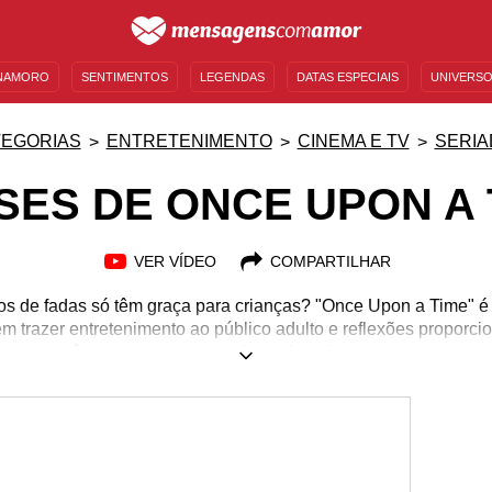
NAMORO
SENTIMENTOS
LEGENDAS
DATAS ESPECIAIS
UNIVERSO
MENSAGENS DE ANIVERSÁRIO
ENTRETENIMENTO
FAMOSOS
BÍBLIA
EGORIAS
ENTRETENIMENTO
CINEMA E TV
SERIA
SES DE ONCE UPON A 
VER VÍDEO
COMPARTILHAR
s de fadas só têm graça para crianças? "Once Upon a Time" é
 trazer entretenimento ao público adulto e reflexões proporcio
do nos expôs uma nova perspectiva sobre alguns contos que c
ens são tão profundas que podem nos levar a uma reflexão sé
 confiança, autoestima e poder. Que tal matar as saudades de
 posicionamentos mais interessantes dos personagens? Entre 
tas incríveis frases de "Once Upon a Time" e veja a mágica aco