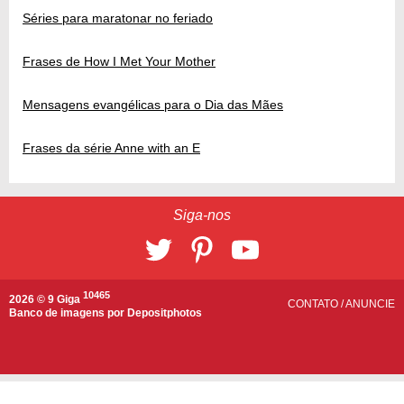
Séries para maratonar no feriado
Frases de How I Met Your Mother
Mensagens evangélicas para o Dia das Mães
Frases da série Anne with an E
Siga-nos
10465
2026 © 9 Giga
CONTATO
/
ANUNCIE
Banco de imagens por
Depositphotos