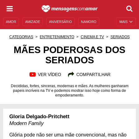
AMOR
AMIZADE
ANIVERSÁRIO
NAMORO
MAIS
SENTIMENTOS
LEGENDAS
DATAS ESPECIAIS
CATEGORIAS
ENTRETENIMENTO
CINEMA E TV
SERIADOS
UNIVERSO FEMININO
AUTOAJUDA
DESCULPAS
MÃES PODEROSAS DOS
SERIADOS
MENSAGENS E FRASES
MENSAGENS DE ANIVERSÁRIO
ENTRETENIMENTO
FAMOSOS
BÍBLIA
VER VÍDEO
COMPARTILHAR
Decididas, fortes, sinceras, modernas e mães. As mulheres ganharam
papeis incríveis na TV e podemos mostrar isso hoje como forma de
empoderamento.
Gloria Delgado-Pritchett
Modern Family
Glória pode não ser uma mãe convencional, mas não