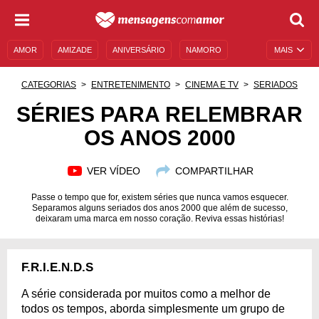
AMOR
AMIZADE
ANIVERSÁRIO
NAMORO
MAIS
SENTIMENTOS
LEGENDAS
DATAS ESPECIAIS
CATEGORIAS
ENTRETENIMENTO
CINEMA E TV
SERIADOS
UNIVERSO FEMININO
AUTOAJUDA
DESCULPAS
SÉRIES PARA RELEMBRAR
OS ANOS 2000
MENSAGENS E FRASES
MENSAGENS DE ANIVERSÁRIO
ENTRETENIMENTO
FAMOSOS
BÍBLIA
VER VÍDEO
COMPARTILHAR
Passe o tempo que for, existem séries que nunca vamos esquecer.
Separamos alguns seriados dos anos 2000 que além de sucesso,
deixaram uma marca em nosso coração. Reviva essas histórias!
F.R.I.E.N.D.S
A série considerada por muitos como a melhor de
todos os tempos, aborda simplesmente um grupo de