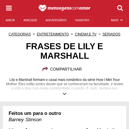
AMOR
AMIZADE
ANIVERSÁRIO
NAMORO
MAIS
SENTIMENTOS
LEGENDAS
DATAS ESPECIAIS
CATEGORIAS
ENTRETENIMENTO
CINEMA E TV
SERIADOS
UNIVERSO FEMININO
AUTOAJUDA
DESCULPAS
FRASES DE LILY E
MARSHALL
MENSAGENS E FRASES
MENSAGENS DE ANIVERSÁRIO
ENTRETENIMENTO
FAMOSOS
BÍBLIA
COMPARTILHAR
Lily e Marshall formam o casal mais romântico da série How I Met Your
Mother. Eles estão juntos desde que se conheceram na faculdade, e levam
a vida a dois com muita cumplicidade e paixão. E claro, sempre nos
inspiram com o amor forte e verdadeiro que sentem um pelo outro!
Feitos um para o outro
Barney Stinson