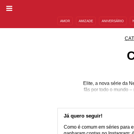
AMOR
AMIZADE
ANIVERSÁRIO
DESCULPAS
MENSAGENS E FRASES
CAT
C
Elite, a nova série da 
fãs por todo o mundo – 
Já quero seguir!
Como é comum em séries para es
ganharam contas no Instagram