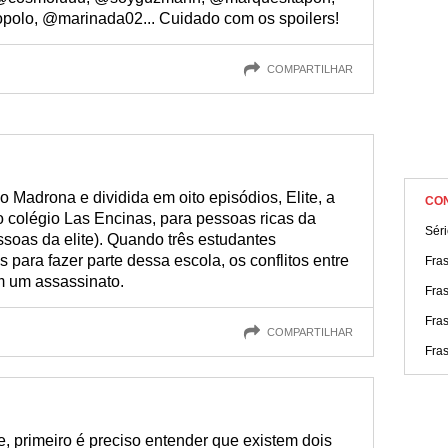
olo, @marinada02... Cuidado com os spoilers!
COMPARTILHAR
o Madrona e dividida em oito episódios, Elite, a
CO
no colégio Las Encinas, para pessoas ricas da
Séri
essoas da elite). Quando três estudantes
ara fazer parte dessa escola, os conflitos entre
Fra
m um assassinato.
Fras
Fras
COMPARTILHAR
Fra
, primeiro é preciso entender que existem dois