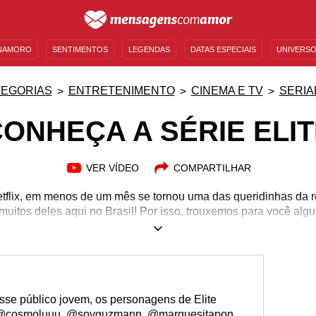
NAMORO
SENTIMENTOS
LEGENDAS
DATAS ESPECIAIS
UNIVERSO
MENSAGENS DE ANIVERSÁRIO
ENTRETENIMENTO
FAMOSOS
BÍBLIA
EGORIAS
ENTRETENIMENTO
CINEMA E TV
SERIA
ONHEÇA A SÉRIE ELI
VER VÍDEO
COMPARTILHAR
Netflix, em menos de um mês se tornou uma das queridinhas da
muitos deles aqui no Brasil! Por isso, trouxemos para você al
esse seriado que tem tudo pra te deixar viciado! Confira!
se público jovem, os personagens de Elite
: @cosmoluuu, @soyguzmann, @marquesitapon,