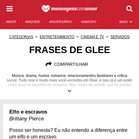
AMOR
AMIZADE
ANIVERSÁRIO
NAMORO
MAIS
SENTIMENTOS
LEGENDAS
DATAS ESPECIAIS
CATEGORIAS
ENTRETENIMENTO
CINEMA E TV
SERIADOS
UNIVERSO FEMININO
AUTOAJUDA
DESCULPAS
FRASES DE GLEE
MENSAGENS E FRASES
MENSAGENS DE ANIVERSÁRIO
COMPARTILHAR
ENTRETENIMENTO
FAMOSOS
BÍBLIA
Música, drama, humor, romance, relacionamentos familiares e crítica
social. Tudo isso e muito mais você encontra em Glee, e isso já é um prato
cheio para os amantes de seriados. Mas, antes de assistir, que tal prestar
atenção no que os personagens andam dizendo? Vem com a gente!
Elfo e escravos
Brittany Pierce
Posso ser honesta? Eu não entendo a diferença entre
um elfo e um escravo.