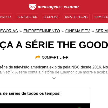
NAMORO
SENTIMENTOS
LEGENDAS
DATAS ESPECIAIS
UNIVERSO
MENSAGENS DE ANIVERSÁRIO
ENTRETENIMENTO
FAMOSOS
BÍBLIA
EGORIAS
ENTRETENIMENTO
CINEMA E TV
SERIA
ÇA A SÉRIE THE GOOD
COMPARTILHAR
érie de televisão americana exibida pela NBC desde 2016. No 
a Netflix. A série conta a história de Eleanor, que morre e acab
araíso, mas ela não entende o porquê, já que foi uma pessoa rui
s de séries de todos os tempos!