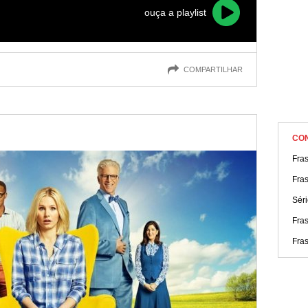
ouça a playlist
COMPARTILHAR
CO
Fra
Fras
Séri
Fra
Fras