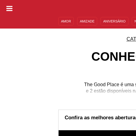
AMOR
AMIZADE
ANIVERSÁRIO
DESCULPAS
MENSAGENS E FRASES
CAT
CONHE
The Good Place é uma s
e 2 estão disponíveis n
seria o p
Confira as melhores abertura