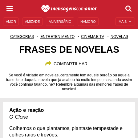
AMOR
AMIZADE
ANIVERSÁRIO
NAMORO
MAIS
SENTIMENTOS
LEGENDAS
DATAS ESPECIAIS
CATEGORIAS
ENTRETENIMENTO
CINEMA E TV
NOVELAS
UNIVERSO FEMININO
AUTOAJUDA
DESCULPAS
FRASES DE NOVELAS
MENSAGENS E FRASES
MENSAGENS DE ANIVERSÁRIO
COMPARTILHAR
ENTRETENIMENTO
FAMOSOS
BÍBLIA
Se você é viciado em novelas, certamente tem aquele bordão ou aquela
frase forte daquela novela que já acabou há muito tempo, mas ainda assim
você continua falando, né? Relembre algumas das melhores frases de
novelas!
Ação e reação
O Clone
Colhemos o que plantamos, plantaste tempestade e
colhes raios e trovões.