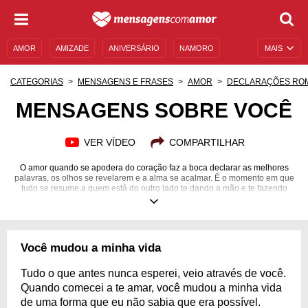
AMOR
AMIZADE
ANIVERSÁRIO
NAMORO
MAIS
SENTIMENTOS
LEGENDAS
DATAS ESPECIAIS
CATEGORIAS
MENSAGENS E FRASES
AMOR
DECLARAÇÕES RO
UNIVERSO FEMININO
AUTOAJUDA
DESCULPAS
MENSAGENS SOBRE VOCÊ
MENSAGENS E FRASES
MENSAGENS DE ANIVERSÁRIO
VER VÍDEO
COMPARTILHAR
ENTRETENIMENTO
FAMOSOS
BÍBLIA
O amor quando se apodera do coração faz a boca declarar as melhores
palavras, os olhos se revelarem e a alma se acalmar. É o momento em que
tudo se resume a quem está do outro lado te dando a mão e te fazendo
feliz. Seja grato pela pessoa amada e declare-se a ela usando lindas
mensagens de amor!
Você mudou a minha vida
Tudo o que antes nunca esperei, veio através de você.
Quando comecei a te amar, você mudou a minha vida
de uma forma que eu não sabia que era possível.