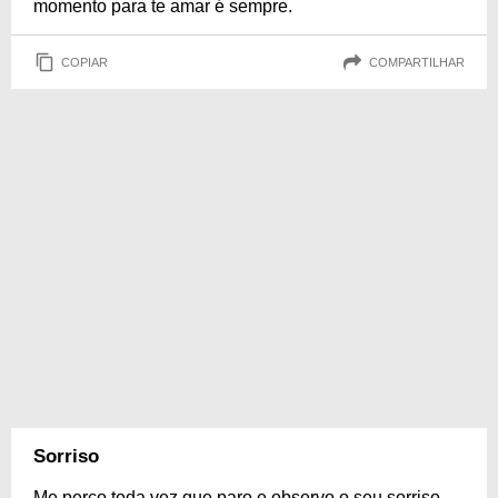
momento para te amar é sempre.
COPIAR
COMPARTILHAR
Sorriso
Me perco toda vez que paro e observo o seu sorriso.