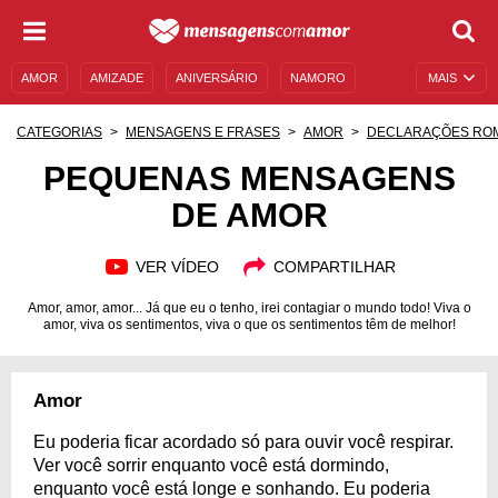
AMOR
AMIZADE
ANIVERSÁRIO
NAMORO
MAIS
SENTIMENTOS
LEGENDAS
DATAS ESPECIAIS
CATEGORIAS
MENSAGENS E FRASES
AMOR
DECLARAÇÕES RO
UNIVERSO FEMININO
AUTOAJUDA
DESCULPAS
PEQUENAS MENSAGENS
DE AMOR
MENSAGENS E FRASES
MENSAGENS DE ANIVERSÁRIO
ENTRETENIMENTO
FAMOSOS
BÍBLIA
VER VÍDEO
COMPARTILHAR
Amor, amor, amor... Já que eu o tenho, irei contagiar o mundo todo! Viva o
amor, viva os sentimentos, viva o que os sentimentos têm de melhor!
Amor
Eu poderia ficar acordado só para ouvir você respirar.
Ver você sorrir enquanto você está dormindo,
enquanto você está longe e sonhando. Eu poderia