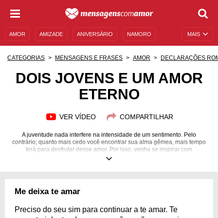
AMOR
AMIZADE
ANIVERSÁRIO
NAMORO
MAIS
SENTIMENTOS
LEGENDAS
DATAS ESPECIAIS
CATEGORIAS
MENSAGENS E FRASES
AMOR
DECLARAÇÕES RO
UNIVERSO FEMININO
AUTOAJUDA
DESCULPAS
DOIS JOVENS E UM AMOR
ETERNO
MENSAGENS E FRASES
MENSAGENS DE ANIVERSÁRIO
ENTRETENIMENTO
FAMOSOS
BÍBLIA
VER VÍDEO
COMPARTILHAR
A juventude nada interfere na intensidade de um sentimento. Pelo
contrário; quanto mais cedo você encontrar sua alma gêmea, mais tempo
terá para desfrutar desse amor. Por isso, venha se inspirar com
declarações românticas e compartilhe esse sentimento com a pessoa que
você ama!
Me deixa te amar
Preciso do seu sim para continuar a te amar. Te