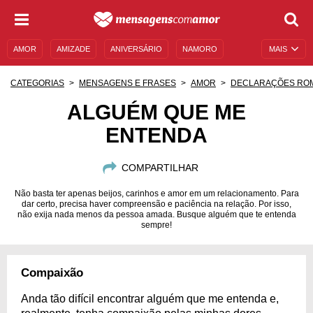
AMOR
AMIZADE
ANIVERSÁRIO
NAMORO
MAIS
SENTIMENTOS
LEGENDAS
DATAS ESPECIAIS
CATEGORIAS
MENSAGENS E FRASES
AMOR
DECLARAÇÕES RO
UNIVERSO FEMININO
AUTOAJUDA
DESCULPAS
ALGUÉM QUE ME
ENTENDA
MENSAGENS E FRASES
MENSAGENS DE ANIVERSÁRIO
ENTRETENIMENTO
FAMOSOS
BÍBLIA
COMPARTILHAR
Não basta ter apenas beijos, carinhos e amor em um relacionamento. Para
dar certo, precisa haver compreensão e paciência na relação. Por isso,
não exija nada menos da pessoa amada. Busque alguém que te entenda
sempre!
Compaixão
Anda tão difícil encontrar alguém que me entenda e,