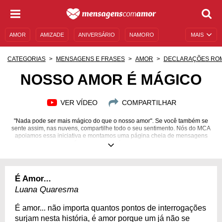
AMOR
AMIZADE
ANIVERSÁRIO
NAMORO
MAIS
SENTIMENTOS
LEGENDAS
DATAS ESPECIAIS
CATEGORIAS
MENSAGENS E FRASES
AMOR
DECLARAÇÕES RO
UNIVERSO FEMININO
AUTOAJUDA
DESCULPAS
NOSSO AMOR É MÁGICO
MENSAGENS E FRASES
MENSAGENS DE ANIVERSÁRIO
VER VÍDEO
COMPARTILHAR
ENTRETENIMENTO
FAMOSOS
BÍBLIA
"Nada pode ser mais mágico do que o nosso amor". Se você também se
sente assim, nas nuvens, compartilhe todo o seu sentimento. Nós do MCA
apoiamos essa iniciativa e montamos uma página cheia de mensagens
românticas para você e o seu amor.
É Amor...
Luana Quaresma
É amor... não importa quantos pontos de interrogações
surjam nesta história, é amor porque um já não se