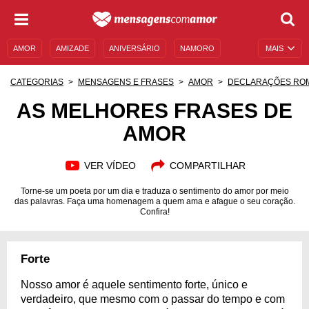
AMOR
AMIZADE
ANIVERSÁRIO
NAMORO
MAIS
SENTIMENTOS
LEGENDAS
DATAS ESPECIAIS
CATEGORIAS
MENSAGENS E FRASES
AMOR
DECLARAÇÕES RO
UNIVERSO FEMININO
AUTOAJUDA
DESCULPAS
AS MELHORES FRASES DE
AMOR
MENSAGENS E FRASES
MENSAGENS DE ANIVERSÁRIO
ENTRETENIMENTO
FAMOSOS
BÍBLIA
VER VÍDEO
COMPARTILHAR
Torne-se um poeta por um dia e traduza o sentimento do amor por meio
das palavras. Faça uma homenagem a quem ama e afague o seu coração.
Confira!
Forte
Nosso amor é aquele sentimento forte, único e
verdadeiro, que mesmo com o passar do tempo e com