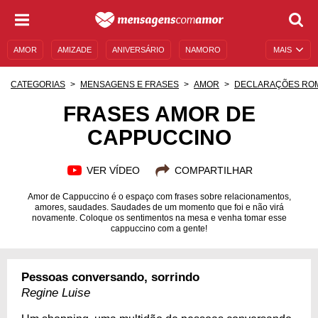
AMOR
AMIZADE
ANIVERSÁRIO
NAMORO
MAIS
SENTIMENTOS
LEGENDAS
DATAS ESPECIAIS
CATEGORIAS
MENSAGENS E FRASES
AMOR
DECLARAÇÕES RO
UNIVERSO FEMININO
AUTOAJUDA
DESCULPAS
FRASES AMOR DE
CAPPUCCINO
MENSAGENS E FRASES
MENSAGENS DE ANIVERSÁRIO
ENTRETENIMENTO
FAMOSOS
BÍBLIA
VER VÍDEO
COMPARTILHAR
Amor de Cappuccino é o espaço com frases sobre relacionamentos,
amores, saudades. Saudades de um momento que foi e não virá
novamente. Coloque os sentimentos na mesa e venha tomar esse
cappuccino com a gente!
Pessoas conversando, sorrindo
Regine Luise