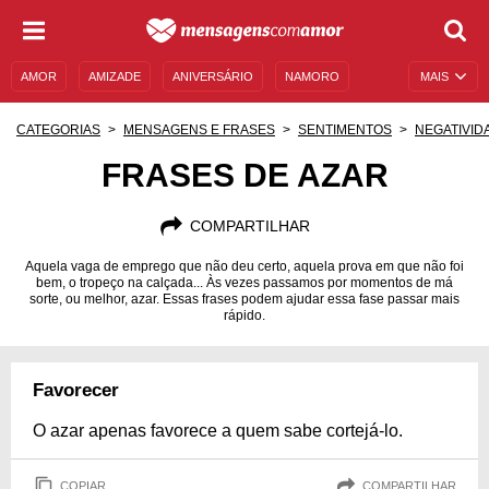
AMOR
AMIZADE
ANIVERSÁRIO
NAMORO
MAIS
SENTIMENTOS
LEGENDAS
DATAS ESPECIAIS
CATEGORIAS
MENSAGENS E FRASES
SENTIMENTOS
NEGATIVID
UNIVERSO FEMININO
AUTOAJUDA
DESCULPAS
FRASES DE AZAR
MENSAGENS E FRASES
MENSAGENS DE ANIVERSÁRIO
COMPARTILHAR
ENTRETENIMENTO
FAMOSOS
BÍBLIA
Aquela vaga de emprego que não deu certo, aquela prova em que não foi
bem, o tropeço na calçada... Às vezes passamos por momentos de má
sorte, ou melhor, azar. Essas frases podem ajudar essa fase passar mais
rápido.
Favorecer
O azar apenas favorece a quem sabe cortejá-lo.
COPIAR
COMPARTILHAR