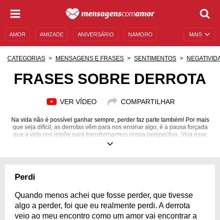
AMOR
AMIZADE
ANIVERSÁRIO
NAMORO
MAIS
SENTIMENTOS
LEGENDAS
DATAS ESPECIAIS
CATEGORIAS
MENSAGENS E FRASES
SENTIMENTOS
NEGATIVID
UNIVERSO FEMININO
AUTOAJUDA
DESCULPAS
FRASES SOBRE DERROTA
MENSAGENS E FRASES
MENSAGENS DE ANIVERSÁRIO
VER VÍDEO
COMPARTILHAR
ENTRETENIMENTO
FAMOSOS
BÍBLIA
Na vida não é possível ganhar sempre, perder faz parte também! Por mais
que seja difícil, as derrotas vêm para nos ensinar algo, é a pausa forçada
que a vida nos impõe para transformarmos nossa perspectiva. Viva esse
momento e tire algo bom dos momentos ruins.
Perdi
Quando menos achei que fosse perder, que tivesse
algo a perder, foi que eu realmente perdi. A derrota
veio ao meu encontro como um amor vai encontrar a