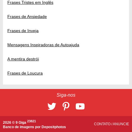
Frases Tristes em Inglês
Frases de Ansiedade
Frases de Inveja
Mensagens Inspiradoras de Autoajuda
A mentira destrói
Frases de Loucura
Siga-nos
23821
2026 © 9 Giga
CONTATO
/
ANUNCIE
Banco de imagens por
Depositphotos