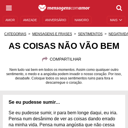
AMOR
AMIZADE
ANIVERSÁRIO
NAMORO
MAIS
SENTIMENTOS
LEGENDAS
DATAS ESPECIAIS
CATEGORIAS
MENSAGENS E FRASES
SENTIMENTOS
NEGATIVID
UNIVERSO FEMININO
AUTOAJUDA
DESCULPAS
AS COISAS NÃO VÃO BEM
MENSAGENS E FRASES
MENSAGENS DE ANIVERSÁRIO
COMPARTILHAR
ENTRETENIMENTO
FAMOSOS
BÍBLIA
Nem tudo vai bem em todos os momentos. Assim como qualquer outro
sentimento, o medo e a angústia podem invadir o nosso coração. Por isso,
desabafe. Coloque todos os seus sentimentos ruins para fora e
descarregue o coração.
Se eu pudesse sumir...
Se eu pudesse sumir, ir para bem longe daqui, eu iria.
Pensa num desânimo de ver as coisas dando errado
na minha vida. Pensa numa angústia que não cessa