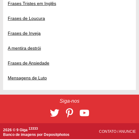
Frases Tristes em Inglês
Frases de Loucura
Frases de Inveja
A mentira destrói
Frases de Ansiedade
Mensagens de Luto
Siga-nos
13333
2026 © 9 Giga
CONTATO
/
ANUNCIE
Banco de imagens por
Depositphotos