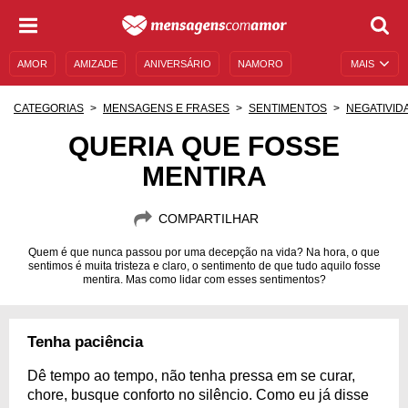
AMOR
AMIZADE
ANIVERSÁRIO
NAMORO
MAIS
SENTIMENTOS
LEGENDAS
DATAS ESPECIAIS
CATEGORIAS
MENSAGENS E FRASES
SENTIMENTOS
NEGATIVID
UNIVERSO FEMININO
AUTOAJUDA
DESCULPAS
QUERIA QUE FOSSE
MENTIRA
MENSAGENS E FRASES
MENSAGENS DE ANIVERSÁRIO
ENTRETENIMENTO
FAMOSOS
BÍBLIA
COMPARTILHAR
Quem é que nunca passou por uma decepção na vida? Na hora, o que
sentimos é muita tristeza e claro, o sentimento de que tudo aquilo fosse
mentira. Mas como lidar com esses sentimentos?
Tenha paciência
Dê tempo ao tempo, não tenha pressa em se curar,
chore, busque conforto no silêncio. Como eu já disse