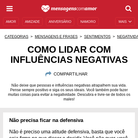
AMOR
AMIZADE
ANIVERSÁRIO
NAMORO
MAIS
SENTIMENTOS
LEGENDAS
DATAS ESPECIAIS
CATEGORIAS
MENSAGENS E FRASES
SENTIMENTOS
NEGATIVID
UNIVERSO FEMININO
AUTOAJUDA
DESCULPAS
COMO LIDAR COM
INFLUÊNCIAS NEGATIVAS
MENSAGENS E FRASES
MENSAGENS DE ANIVERSÁRIO
ENTRETENIMENTO
FAMOSOS
BÍBLIA
COMPARTILHAR
Não deixe que pessoas e influências negativas atrapalhem sua vida.
Pense sempre positivo e siga os seus ideais. Você também pode fazer
muitas coisas para evitar a negatividade. Descubra e livre-se de todos os
males!
Não precisa ficar na defensiva
Não é preciso uma atitude defensiva, basta que você