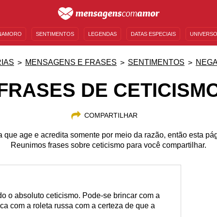
NAMORO
SENTIMENTOS
LEGENDAS
DATAS ESPECIAIS
UNIVERSO
MENSAGENS DE ANIVERSÁRIO
ENTRETENIMENTO
FAMOSOS
BÍBLIA
IAS
MENSAGENS E FRASES
SENTIMENTOS
NEGA
FRASES DE CETICISM
COMPARTILHAR
que age e acredita somente por meio da razão, então esta págin
Reunimos frases sobre ceticismo para você compartilhar.
o o absoluto ceticismo. Pode-se brincar com a
ca com a roleta russa com a certeza de que a