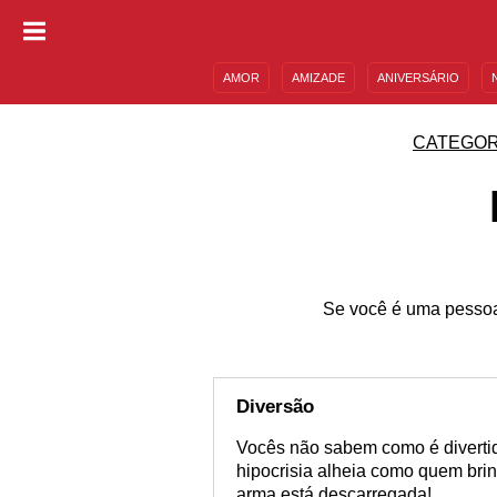
AMOR
AMIZADE
ANIVERSÁRIO
DESCULPAS
MENSAGENS E FRASES
CATEGOR
Se você é uma pessoa 
Diversão
Vocês não sabem como é divertid
hipocrisia alheia como quem brin
arma está descarregada!