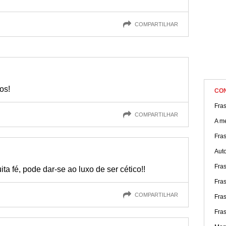
COMPARTILHAR
os!
CO
Fras
COMPARTILHAR
A me
Fra
Aut
Fras
a fé, pode dar-se ao luxo de ser cético!!
Fra
COMPARTILHAR
Fra
Fra