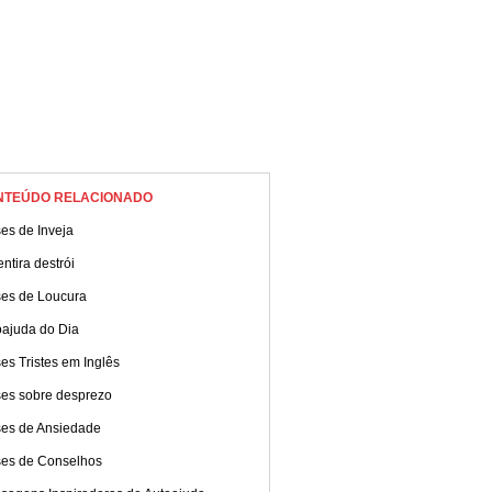
NTEÚDO RELACIONADO
es de Inveja
ntira destrói
ses de Loucura
oajuda do Dia
es Tristes em Inglês
ses sobre desprezo
ses de Ansiedade
ses de Conselhos