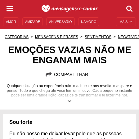
AMOR
AMIZADE
ANIVERSÁRIO
NAMORO
MAIS
SENTIMENTOS
LEGENDAS
DATAS ESPECIAIS
CATEGORIAS
MENSAGENS E FRASES
SENTIMENTOS
NEGATIVID
UNIVERSO FEMININO
AUTOAJUDA
DESCULPAS
EMOÇÕES VAZIAS NÃO ME
ENGANAM MAIS
MENSAGENS E FRASES
MENSAGENS DE ANIVERSÁRIO
ENTRETENIMENTO
FAMOSOS
BÍBLIA
COMPARTILHAR
Qualquer situação ou experiência ruim machuca e nos revolta, mas pare e
pense. Tudo o que chega até você tem um motivo. Cada pequeno instante
pode ser uma grande lição, capaz de te transformar e te fazer melhor.
Amadureça com suas quedas e fortaleça o seu coração!
Sou forte
Eu não posso me deixar levar pelo que as pessoas