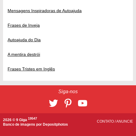
Mensagens Inspiradoras de Autoajuda
Frases de Inveja
Autoajuda do Dia
A mentira destrói
Frases Tristes em Inglês
Siga-nos
19547
2026 © 9 Giga
CONTATO
/
ANUNCIE
Banco de imagens por
Depositphotos