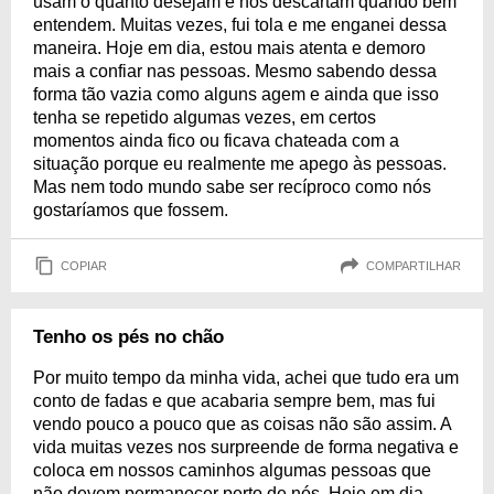
usam o quanto desejam e nos descartam quando bem
entendem. Muitas vezes, fui tola e me enganei dessa
maneira. Hoje em dia, estou mais atenta e demoro
mais a confiar nas pessoas. Mesmo sabendo dessa
forma tão vazia como alguns agem e ainda que isso
tenha se repetido algumas vezes, em certos
momentos ainda fico ou ficava chateada com a
situação porque eu realmente me apego às pessoas.
Mas nem todo mundo sabe ser recíproco como nós
gostaríamos que fossem.
COPIAR
COMPARTILHAR
Tenho os pés no chão
Por muito tempo da minha vida, achei que tudo era um
conto de fadas e que acabaria sempre bem, mas fui
vendo pouco a pouco que as coisas não são assim. A
vida muitas vezes nos surpreende de forma negativa e
coloca em nossos caminhos algumas pessoas que
não devem permanecer perto de nós. Hoje em dia,