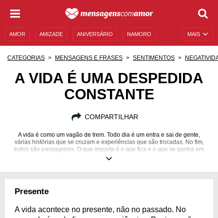
AMOR
AMIZADE
ANIVERSÁRIO
NAMORO
MAIS
SENTIMENTOS
LEGENDAS
DATAS ESPECIAIS
CATEGORIAS
MENSAGENS E FRASES
SENTIMENTOS
NEGATIVID
UNIVERSO FEMININO
AUTOAJUDA
DESCULPAS
A VIDA É UMA DESPEDIDA
CONSTANTE
MENSAGENS E FRASES
MENSAGENS DE ANIVERSÁRIO
ENTRETENIMENTO
FAMOSOS
BÍBLIA
COMPARTILHAR
A vida é como um vagão de trem. Todo dia é um entra e sai de gente,
várias histórias que se cruzam e experiências que são trocadas. No fim,
todos são passageiros. O que importa é o que fica e o que se ganha em
cada vivência. São bagagens que você carrega para sempre em suas
viagens.
Presente
A vida acontece no presente, não no passado. No