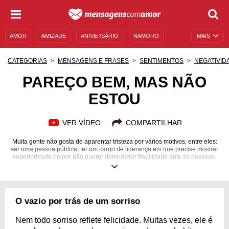
AMOR
AMIZADE
ANIVERSÁRIO
NAMORO
MAIS
SENTIMENTOS
LEGENDAS
DATAS ESPECIAIS
CATEGORIAS
MENSAGENS E FRASES
SENTIMENTOS
NEGATIVID
UNIVERSO FEMININO
AUTOAJUDA
DESCULPAS
PAREÇO BEM, MAS NÃO
ESTOU
MENSAGENS E FRASES
MENSAGENS DE ANIVERSÁRIO
ENTRETENIMENTO
FAMOSOS
BÍBLIA
VER VÍDEO
COMPARTILHAR
Muita gente não gosta de aparentar tristeza por vários motivos, entre eles:
ser uma pessoa pública, ter um cargo de liderança em que precise mostrar
superioridade ou por não querer demonstrar fragilidade ante as pessoas.
Ao contrário do que muitos pensam, não é um problema demonstrar
fraqueza. Você é um ser humano e tende a ter momentos de
vulnerabilidade. Expressá-los mostra que você é como qualquer outra
pessoa e pode se tornar um exemplo ao seu redor. Chatear-se é normal,
mas se manter nesse estado não pode ser aceitável. Aproveite o momento,
O vazio por trás de um sorriso
mas utilize-o como pilar para se reerguer. Utilize nossas mensagens de
“pareço bem, mas não estou” para exteriorizar o que sente. Inspire-se!
Nem todo sorriso reflete felicidade. Muitas vezes, ele é