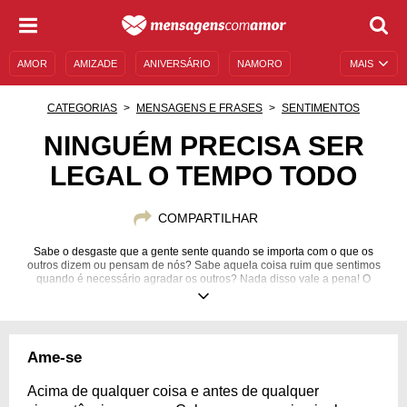
AMOR
AMIZADE
ANIVERSÁRIO
NAMORO
MAIS
SENTIMENTOS
LEGENDAS
DATAS ESPECIAIS
CATEGORIAS
MENSAGENS E FRASES
SENTIMENTOS
UNIVERSO FEMININO
AUTOAJUDA
DESCULPAS
NINGUÉM PRECISA SER
LEGAL O TEMPO TODO
MENSAGENS E FRASES
MENSAGENS DE ANIVERSÁRIO
ENTRETENIMENTO
FAMOSOS
BÍBLIA
COMPARTILHAR
Sabe o desgaste que a gente sente quando se importa com o que os
outros dizem ou pensam de nós? Sabe aquela coisa ruim que sentimos
quando é necessário agradar os outros? Nada disso vale a pena! O
importante é ser você mesmo todos os dias! Você não é obrigada a nada
que não te faça feliz.
Ame-se
Acima de qualquer coisa e antes de qualquer