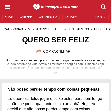
AMOR
AMIZADE
ANIVERSÁRIO
NAMORO
MAIS
SENTIMENTOS
LEGENDAS
DATAS ESPECIAIS
CATEGORIAS
MENSAGENS E FRASES
SENTIMENTOS
FELICIDAD
UNIVERSO FEMININO
AUTOAJUDA
DESCULPAS
QUERO SER FELIZ
MENSAGENS E FRASES
MENSAGENS DE ANIVERSÁRIO
COMPARTILHAR
ENTRETENIMENTO
FAMOSOS
BÍBLIA
Bom mesmo é sorrir sem preocupações, gargalhar sem limites e enxergar
o lado positivo da vida! Atraia as melhores energias para si mesmo com
essas inspirações que separamos para você refletir e se motivar. Está
esperando o que para ser feliz?
Não posso perder tempo com coisas pequenas
Eu quero ser feliz, jogar o baixo astral para bem longe
e não me preocupar tanto com o amanhã. Hoje eu
decidi que não posso perder tempo com coisas