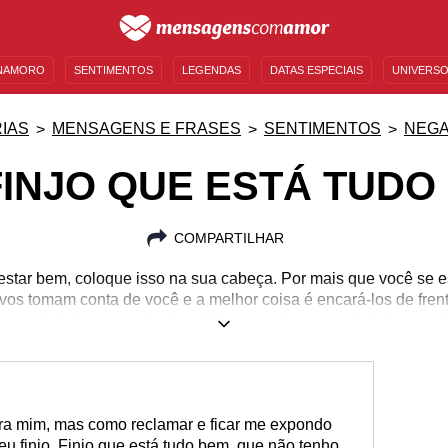
NAMORO
SENTIMENTOS
LEGENDAS
DATAS ESPECIAIS
UNIVERSO
MENSAGENS DE ANIVERSÁRIO
ENTRETENIMENTO
FAMOSOS
BÍBLIA
IAS
MENSAGENS E FRASES
SENTIMENTOS
NEGA
FINJO QUE ESTÁ TUDO
COMPARTILHAR
star bem, coloque isso na sua cabeça. Por mais que você se es
vos tomam conta de você e a melhor coisa é encará-los de frent
 extrair deles aprendizados. Não esconda sua realidade emoci
ra mim, mas como reclamar e ficar me expondo
eu finjo. Finjo que está tudo bem, que não tenho