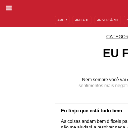
AMOR
AMIZADE
ANIVERSÁRIO
DESCULPAS
MENSAGENS E FRASES
CATEGOR
EU 
Nem sempre você vai e
sentimentos mais negati
para
Eu finjo que está tudo bem
As coisas andam bem difíceis pa
não me ajudará a resolver nada, 