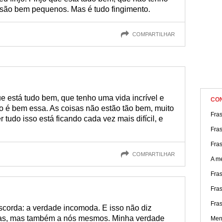
são bem pequenos. Mas é tudo fingimento.
COMPARTILHAR
e está tudo bem, que tenho uma vida incrível e
CO
o é bem essa. As coisas não estão tão bem, muito
Fras
 tudo isso está ficando cada vez mais difícil, e
Fra
Fra
COMPARTILHAR
A me
Fras
Fra
Fra
scorda: a verdade incomoda. E isso não diz
oas, mas também a nós mesmos. Minha verdade
Men