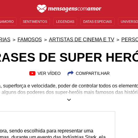
NAMORO
SENTIMENTOS
LEGENDAS
DATAS ESPECIAIS
UNIVERSO
MENSAGENS DE ANIVERSÁRIO
ENTRETENIMENTO
FAMOSOS
BÍBLIA
RIAS
FAMOSOS
ARTISTAS DE CINEMA E TV
PERS
RASES DE SUPER HERÓ
VER VÍDEO
COMPARTILHAR
, superforça e velocidade, poder de controlar todos os elemento
 alguns dos poderes dos super-heróis mais famosos das histór
m geral, eles são seres humanos supostamente comuns, mas c
empre com uma missão para cumprir e um vilão para encarar. Os
cio de 1929 e desde então fazem parte da infância de milhões 
 matar a saudade deles? Confira os melhores e mais poderosos 
ra, sendo escolhida para representar uma
as, durante um evento das Indústrias Stark, ela