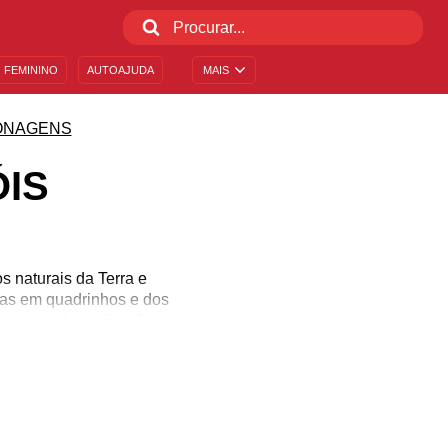
 FEMININO
AUTOAJUDA
MAIS
ONAGENS
IS
s naturais da Terra e
ias em quadrinhos e dos
apazes de realizações
 super-heróis surgiram e
de pessoas. Qual é o seu
super-heróis do mundo.