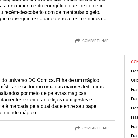
sta a um experimento energético que lhe conferiu
eu recém-descoberto dom de manipular o gelo,
que conseguiu escapar e derrotar os membros da
COMPARTILHAR
CO
Fras
 do universo DC Comics. Filha de um mágico
Os p
místicas e se tornou uma das maiores feiticeiras
Fra
alizados por meio de palavras mágicas,
Fra
tamentos e conjurar feitiços com gestos e
ria é marcada pela dualidade entre seu papel
Fras
 o mundo mágico.
Fra
Fra
COMPARTILHAR
Fra