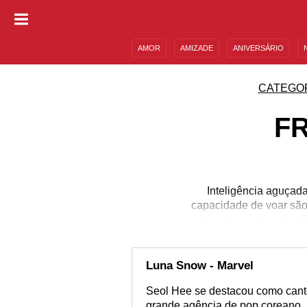
AMOR
AMIZADE
ANIVERSÁRIO
DESCULPAS
MENSAGENS E FRASES
CATEGO
F
Inteligência aguçada
capacidade de voar são
desenhos animados. E
inacreditáveis. Estão s
se popularizaram no iní
herói predileto? Quer
Luna Snow - Marvel
Seol Hee se destacou como canto
grande agência de pop coreano, m