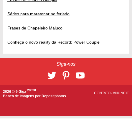
Séries para maratonar no feriado
Frases de Chapeleiro Maluco
Conheça o novo reality da Record: Power Couple
Siga-nos
28830
2026 © 9 Giga
CONTATO
/
ANUNCIE
Banco de imagens por
Depositphotos