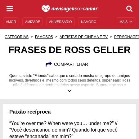
AMOR
AMIZADE
ANIVERSÁRIO
NAMORO
MAIS
SENTIMENTOS
LEGENDAS
DATAS ESPECIAIS
CATEGORIAS
FAMOSOS
ARTISTAS DE CINEMA E TV
PERSONAGE
UNIVERSO FEMININO
AUTOAJUDA
DESCULPAS
FRASES DE ROSS GELLER
MENSAGENS E FRASES
MENSAGENS DE ANIVERSÁRIO
COMPARTILHAR
ENTRETENIMENTO
FAMOSOS
BÍBLIA
Quem assiste "Friends" sabe que o seriado mostra um grupo de amigos
incríveis, divertidos e, mesmo com todos seus defeitos, superleais! Ross
não é diferente de nenhum deles nesse aspecto. Superatencioso e
dedicado, Ross é o mais bobalhão da turma de amigos, mas, mesmo
assim, consegue ser o mais inteligente de todos. Não estamos falando de
inteligência emocional, obviamente! Ross é tipo nerd! Paleontólogo, Ross
ama dinossauros como uma criança, além de Star Wars e outras
referências que aparecem ao longo da série. Confira uma coletânea de
Paixão recíproca
frases de Ross que nos mostra um pouco mais de quem é esse
personagem importante e complicado da série!
“You're over me? When were you… under me?” //
18/10/1967
“Você desencanou de mim? Quando foi que você
esteve “encanada” em mim?”