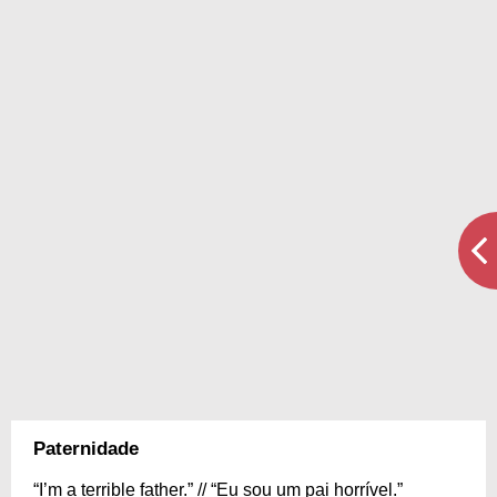
Paternidade
“I’m a terrible father.” // “Eu sou um pai horrível.”