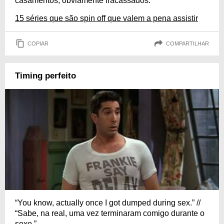
casamentos, obviamente fracassados.
15 séries que são spin off que valem a pena assistir
COPIAR
COMPARTILHAR
Timing perfeito
“You know, actually once I got dumped during sex.” //
“Sabe, na real, uma vez terminaram comigo durante o
sexo.”