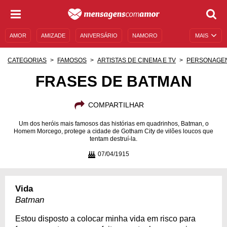
AMOR
AMIZADE
ANIVERSÁRIO
NAMORO
MAIS
SENTIMENTOS
LEGENDAS
DATAS ESPECIAIS
CATEGORIAS
FAMOSOS
ARTISTAS DE CINEMA E TV
PERSONAGE
UNIVERSO FEMININO
AUTOAJUDA
DESCULPAS
FRASES DE BATMAN
MENSAGENS E FRASES
MENSAGENS DE ANIVERSÁRIO
COMPARTILHAR
ENTRETENIMENTO
FAMOSOS
BÍBLIA
Um dos heróis mais famosos das histórias em quadrinhos, Batman, o
Homem Morcego, protege a cidade de Gotham City de vilões loucos que
tentam destruí-la.
07/04/1915
Vida
Batman
Estou disposto a colocar minha vida em risco para