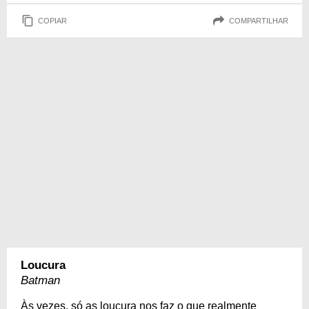
COPIAR
COMPARTILHAR
Loucura
Batman
Às vezes, só as loucura nos faz o que realmente