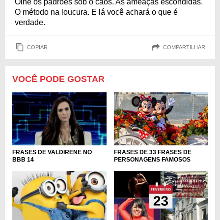
Olhe os padrões sob o caos. As ameaças escondidas.
O método na loucura. E lá você achará o que é
verdade.
COPIAR
COMPARTILHAR
VOCÊ PODE GOSTAR
FRASES DE 33 FRASES DE
FRASES DE VALDIRENE NO
PERSONAGENS FAMOSOS
BBB 14