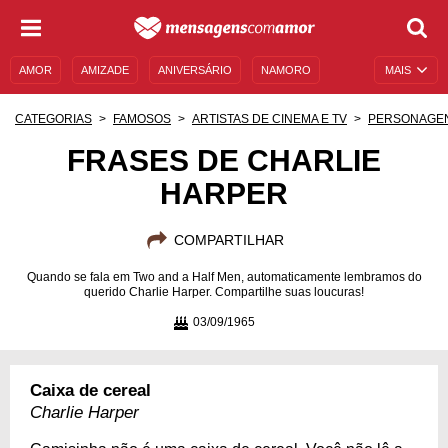
AMOR
AMIZADE
ANIVERSÁRIO
NAMORO
MAIS
SENTIMENTOS
LEGENDAS
DATAS ESPECIAIS
CATEGORIAS
FAMOSOS
ARTISTAS DE CINEMA E TV
PERSONAGE
UNIVERSO FEMININO
AUTOAJUDA
DESCULPAS
FRASES DE CHARLIE
HARPER
MENSAGENS E FRASES
MENSAGENS DE ANIVERSÁRIO
ENTRETENIMENTO
FAMOSOS
BÍBLIA
COMPARTILHAR
Quando se fala em Two and a Half Men, automaticamente lembramos do
querido Charlie Harper. Compartilhe suas loucuras!
03/09/1965
Caixa de cereal
Charlie Harper