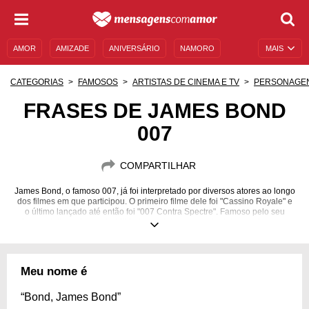
AMOR
AMIZADE
ANIVERSÁRIO
NAMORO
MAIS
SENTIMENTOS
LEGENDAS
DATAS ESPECIAIS
CATEGORIAS
FAMOSOS
ARTISTAS DE CINEMA E TV
PERSONAGE
UNIVERSO FEMININO
AUTOAJUDA
DESCULPAS
FRASES DE JAMES BOND
007
MENSAGENS E FRASES
MENSAGENS DE ANIVERSÁRIO
ENTRETENIMENTO
FAMOSOS
BÍBLIA
COMPARTILHAR
James Bond, o famoso 007, já foi interpretado por diversos atores ao longo
dos filmes em que participou. O primeiro filme dele foi "Cassino Royale" e
o último lançado até então foi "007 Contra Spectre". Famoso pelo seu
charme, jeito sedutor e habilidade nas lutas, o agente deixa qualquer um
no chão.
Meu nome é
“Bond, James Bond”