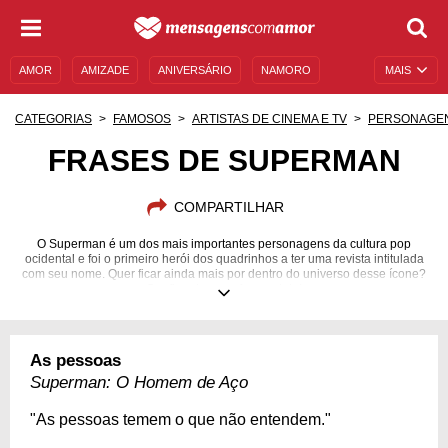
AMOR
AMIZADE
ANIVERSÁRIO
NAMORO
MAIS
SENTIMENTOS
LEGENDAS
DATAS ESPECIAIS
CATEGORIAS
FAMOSOS
ARTISTAS DE CINEMA E TV
PERSONAGE
UNIVERSO FEMININO
AUTOAJUDA
DESCULPAS
FRASES DE SUPERMAN
MENSAGENS E FRASES
MENSAGENS DE ANIVERSÁRIO
COMPARTILHAR
ENTRETENIMENTO
FAMOSOS
BÍBLIA
O Superman é um dos mais importantes personagens da cultura pop
ocidental e foi o primeiro herói dos quadrinhos a ter uma revista intitulada
com seu nome. Quer ficar ainda mais por dentro do universo desse ícone?
Confira algumas frases dele!
As pessoas
Superman: O Homem de Aço
"As pessoas temem o que não entendem."