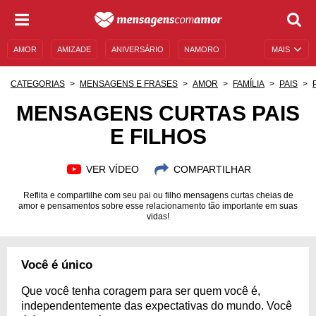
AMOR
AMIZADE
ANIVERSÁRIO
NAMORO
MAIS
SENTIMENTOS
LEGENDAS
DATAS ESPECIAIS
CATEGORIAS
MENSAGENS E FRASES
AMOR
FAMÍLIA
PAIS
UNIVERSO FEMININO
AUTOAJUDA
DESCULPAS
MENSAGENS CURTAS PAIS
E FILHOS
MENSAGENS E FRASES
MENSAGENS DE ANIVERSÁRIO
ENTRETENIMENTO
FAMOSOS
BÍBLIA
VER VÍDEO
COMPARTILHAR
Reflita e compartilhe com seu pai ou filho mensagens curtas cheias de
amor e pensamentos sobre esse relacionamento tão importante em suas
vidas!
Você é único
Que você tenha coragem para ser quem você é,
independentemente das expectativas do mundo. Você