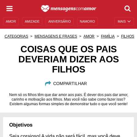
AMOR
AMIZADE
ANIVERSÁRIO
NAMORO
MAIS
SENTIMENTOS
LEGENDAS
DATAS ESPECIAIS
CATEGORIAS
MENSAGENS E FRASES
AMOR
FAMÍLIA
FILHOS
UNIVERSO FEMININO
AUTOAJUDA
DESCULPAS
COISAS QUE OS PAIS
DEVERIAM DIZER AOS
MENSAGENS E FRASES
MENSAGENS DE ANIVERSÁRIO
FILHOS
ENTRETENIMENTO
FAMOSOS
BÍBLIA
COMPARTILHAR
Nem só os filhos têm que dar amor aos pais. É dever dos pais dar amor,
carinho e motivação aos filhos. Mas você não sabe como fazer isso?
Existem algumas formas simples de demonstrar tudo o que você sente!
Objetivos
Seja corajoso! A vida não será fácil, mas você deve