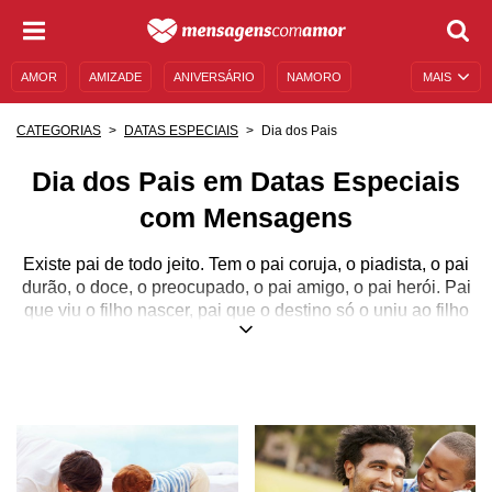
AMOR
AMIZADE
ANIVERSÁRIO
NAMORO
MAIS
SENTIMENTOS
LEGENDAS
DATAS ESPECIAIS
Dia dos Pais
CATEGORIAS
DATAS ESPECIAIS
UNIVERSO FEMININO
AUTOAJUDA
DESCULPAS
Dia dos Pais em Datas Especiais
MENSAGENS E FRASES
MENSAGENS DE ANIVERSÁRIO
com Mensagens
ENTRETENIMENTO
FAMOSOS
BÍBLIA
Existe pai de todo jeito. Tem o pai coruja, o piadista, o pai
durão, o doce, o preocupado, o pai amigo, o pai herói. Pai
que viu o filho nascer, pai que o destino só o uniu ao filho
um pouco depois. Existe pai aventureiro, cozinheiro,
músico, dançarino, poeta e escritor. Tem pai que é um
pouco de tudo isso e muito mais! Mas cada pai, em
primeiro lugar, é o homem mais importante da vida de seus
filhos.
Amor de pai não tem igual, por isso as homenagens que