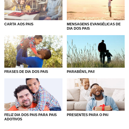
merecem muito carinho, por isso não economize no amor
que você vai oferecer a ele nesse dia. Com certeza, a
mensagem perfeita de Dia dos Pais está esperando por
você nas nossas páginas. Embarque na leitura e vá
CARTA AOS PAIS
MENSAGENS EVANGÉLICAS DE
DIA DOS PAIS
encontrá-la. E para o seu pai, e todos os outros, um feliz
Dia dos Pais!
FRASES DE DIA DOS PAIS
PARABÉNS, PAI!
FELIZ DIA DOS PAIS PARA PAIS
PRESENTES PARA O PAI
ADOTIVOS