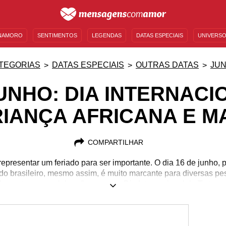
NAMORO
SENTIMENTOS
LEGENDAS
DATAS ESPECIAIS
UNIVERSO
MENSAGENS DE ANIVERSÁRIO
ENTRETENIMENTO
FAMOSOS
BÍBLIA
TEGORIAS
DATAS ESPECIAIS
OUTRAS DATAS
JU
JUNHO: DIA INTERNACI
IANÇA AFRICANA E M
COMPARTILHAR
epresentar um feriado para ser importante. O dia 16 de junho,
do brasileiro, mesmo assim, é muito marcante para diversas pe
e contar com celebrações como o Dia Internacional da Tartaru
uitas características próprias e poderosas: a energia dos Sant
, as orações especiais, a questão dos signos, pedras e até mes
as marcantes. Ficou curioso? Nesta página, você encontra toda