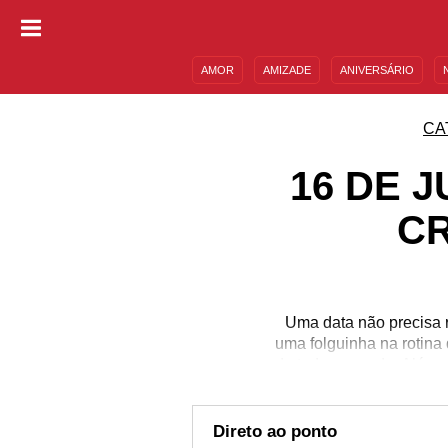
AMOR
AMIZADE
ANIVERSÁRIO
DESCULPAS
MENSAGENS E FRASES
CA
16 DE 
CR
Uma data não precisa r
uma folguinha na rotina 
de todo o mundo. Além d
essa data ainda tem m
regem o dia 16 de junho
e nascimento de figur
Direto ao ponto