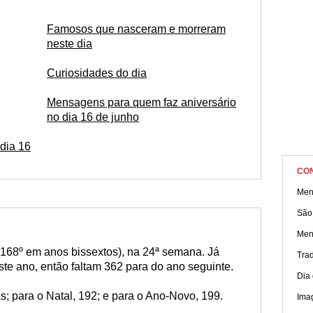
essa data especial. Leia agora!
Famosos que nasceram e morreram
neste dia
Curiosidades do dia
Mensagens para quem faz aniversário
no dia 16 de junho
dia 16
CO
Men
São
Men
(168º em anos bissextos), na 24ª semana. Já
Tra
e ano, então faltam 362 para do ano seguinte.
Dia 
s; para o Natal, 192; e para o Ano-Novo, 199.
Ima