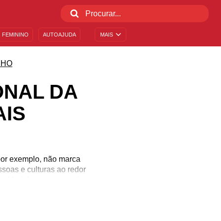
 FEMININO
AUTOAJUDA
MAIS
NHO
ONAL DA
AIS
 por exemplo, não marca
ssoas e culturas ao redor
ga Marinha, por exemplo,
os, Orixás e Anjos que
mo aniversários de morte
s as informações sobre