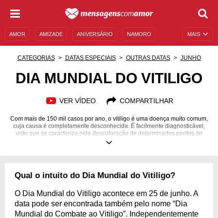
AMOR
AMIZADE
ANIVERSÁRIO
NAMORO
MAIS
SENTIMENTOS
LEGENDAS
DATAS ESPECIAIS
CATEGORIAS
DATAS ESPECIAIS
OUTRAS DATAS
JUNHO
UNIVERSO FEMININO
AUTOAJUDA
DESCULPAS
DIA MUNDIAL DO VITILIGO
MENSAGENS E FRASES
MENSAGENS DE ANIVERSÁRIO
VER VÍDEO
COMPARTILHAR
ENTRETENIMENTO
FAMOSOS
BÍBLIA
Com mais de 150 mil casos por ano, o vitiligo é uma doença muito comum,
cuja causa é completamente desconhecida. É facilmente diagnosticável,
visto que se caracteriza pela descoloração de determinados pontos do
corpo, que acontece após a morte dos melanócitos (células responsáveis
pela produção de melanina, substância que determina a coloração dos
cabelos, olhos e pele). Sem risco de contaminação ou complicações mais
graves (exceto pelo impacto na autoestima do paciente), o vitiligo pode
afetar qualquer pessoa sem fatores prévios, porém é mais facilmente
Qual o intuito do Dia Mundial do Vitiligo?
perceptível em pessoas com peles escuras.
O Dia Mundial do Vitiligo acontece em 25 de junho. A
data pode ser encontrada também pelo nome “Dia
Mundial do Combate ao Vitiligo”. Independentemente