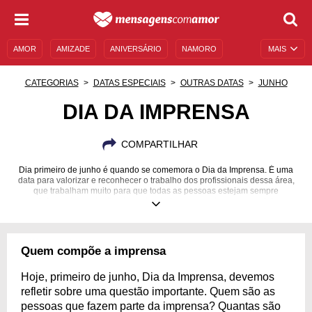
AMOR
AMIZADE
ANIVERSÁRIO
NAMORO
MAIS
SENTIMENTOS
LEGENDAS
DATAS ESPECIAIS
CATEGORIAS
DATAS ESPECIAIS
OUTRAS DATAS
JUNHO
UNIVERSO FEMININO
AUTOAJUDA
DESCULPAS
DIA DA IMPRENSA
MENSAGENS E FRASES
MENSAGENS DE ANIVERSÁRIO
COMPARTILHAR
ENTRETENIMENTO
FAMOSOS
BÍBLIA
Dia primeiro de junho é quando se comemora o Dia da Imprensa. É uma
data para valorizar e reconhecer o trabalho dos profissionais dessa área,
que trabalham muito para que todas as pessoas estejam sempre
informadas e atualizadas sobre tudo que acontece no mundo!
Quem compõe a imprensa
Hoje, primeiro de junho, Dia da Imprensa, devemos
refletir sobre uma questão importante. Quem são as
pessoas que fazem parte da imprensa? Quantas são