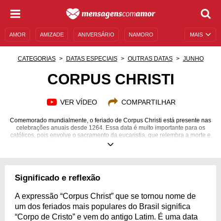
AMOR
AMIZADE
ANIVERSÁRIO
NAMORO
MAIS
SENTIMENTOS
LEGENDAS
DATAS ESPECIAIS
CATEGORIAS
DATAS ESPECIAIS
OUTRAS DATAS
JUNHO
UNIVERSO FEMININO
AUTOAJUDA
DESCULPAS
CORPUS CHRISTI
MENSAGENS E FRASES
MENSAGENS DE ANIVERSÁRIO
VER VÍDEO
COMPARTILHAR
ENTRETENIMENTO
FAMOSOS
BÍBLIA
Comemorado mundialmente, o feriado de Corpus Christi está presente nas
celebrações anuais desde 1264. Essa data é muito importante para os
católicos, pois envolve o sacramento da eucaristia, que relembra a morte e
a ressurreição de Jesus Cristo. Em algumas cidades do país, a maior
tradição é o tapete que enfeita as ruas por onde passam as procissões,
gerando para os fiéis um trabalho manual de meses, mas um resultado
encantador. No entanto, as tradições não param por aí: há até mesmo um
jeito certo de rezar a missa nesse dia. Aguce seus conhecimentos sobre
Significado e reflexão
toda a história que envolve essa data e fique por dentro das tradições
católicas.
A expressão “Corpus Christ” que se tornou nome de
um dos feriados mais populares do Brasil significa
“Corpo de Cristo” e vem do antigo Latim. É uma data