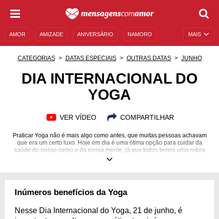
AMOR
AMIZADE
ANIVERSÁRIO
NAMORO
MAIS
SENTIMENTOS
LEGENDAS
DATAS ESPECIAIS
CATEGORIAS
DATAS ESPECIAIS
OUTRAS DATAS
JUNHO
UNIVERSO FEMININO
AUTOAJUDA
DESCULPAS
DIA INTERNACIONAL DO
YOGA
MENSAGENS E FRASES
MENSAGENS DE ANIVERSÁRIO
ENTRETENIMENTO
FAMOSOS
BÍBLIA
VER VÍDEO
COMPARTILHAR
Praticar Yoga não é mais algo como antes, que muitas pessoas achavam
que era um certo luxo. Hoje em dia é uma ótima opção para cuidar da
saúde do nosso corpo e da nossa mente, já que todos temos uma rotina
agitada. É possível resolver questões relacionadas a dores e também
deixar o seu corpo mais flexível, posteriormente proporcionando um maior
relaxamento. Outro ponto de destaque para os adeptos dessa técnica
indiana é que a vida sexual se torna muito mais ativa, influenciando
positivamente em nosso cotidiano. Neste Dia Internacional do Yoga,
Inúmeros benefícios da Yoga
confira mais sobre essa prática com as mensagens que trouxemos para
você.
Nesse Dia Internacional do Yoga, 21 de junho, é